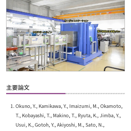
主要論文
Okuno, Y., Kamikawa, Y., Imaizumi, M., Okamoto,
T., Kobayashi, T., Makino, T., Ryuta, K., Jimba, Y.,
Usui, K., Gotoh, Y., Akiyoshi, M., Sato, N.,