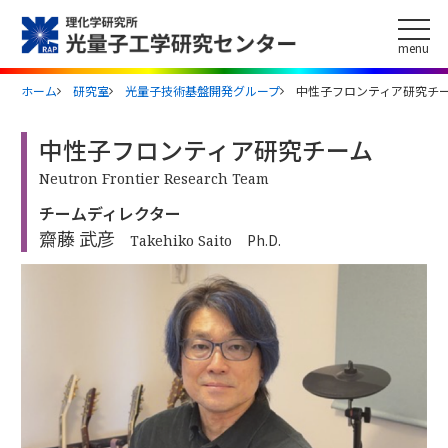
このページの本文へ
menu
ホーム
研究室
光量子技術基盤開発グループ
中性子フロンティア研究チ
中性子フロンティア研究チーム
Neutron Frontier Research Team
チームディレクター
齋藤 武彦
Ph.D.
Takehiko Saito