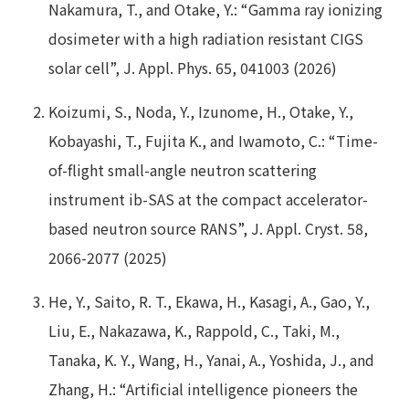
Nakamura, T., and Otake, Y.: “Gamma ray ionizing
dosimeter with a high radiation resistant CIGS
solar cell”, J. Appl. Phys. 65, 041003 (2026)
Koizumi, S., Noda, Y., Izunome, H., Otake, Y.,
Kobayashi, T., Fujita K., and Iwamoto, C.: “Time-
of-flight small-angle neutron scattering
instrument ib-SAS at the compact accelerator-
based neutron source RANS”, J. Appl. Cryst. 58,
2066-2077 (2025)
He, Y., Saito, R. T., Ekawa, H., Kasagi, A., Gao, Y.,
Liu, E., Nakazawa, K., Rappold, C., Taki, M.,
Tanaka, K. Y., Wang, H., Yanai, A., Yoshida, J., and
Zhang, H.: “Artificial intelligence pioneers the