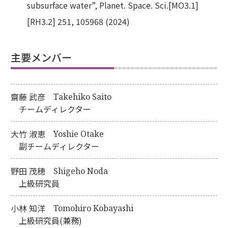
subsurface water”, Planet. Space. Sci.[MO3.1]
[RH3.2] 251, 105968 (2024)
主要メンバー
メ
齋藤 武彦
Takehiko Saito
ン
名
チームディレクター
バ
前
ー
大竹 淑恵
Yoshie Otake
リ
名前
副チームディレクター
ス
（ロ
ト
ーマ
野田 茂穂
Shigeho Noda
字）
上級研究員
役
小林 知洋
Tomohiro Kobayashi
職
上級研究員(兼務)