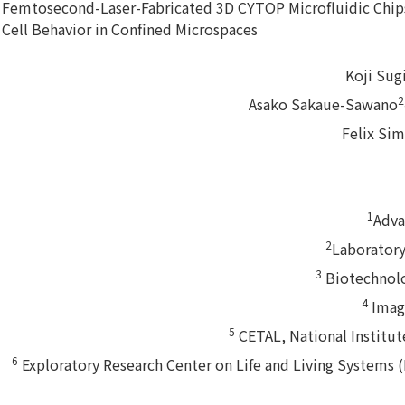
Femtosecond-Laser-Fabricated 3D CYTOP Microfluidic Chips
Cell Behavior in Confined Microspaces
Koji Sug
2
Asako Sakaue-Sawano
Felix Si
1
Adva
2
Laboratory
3
Biotechnolo
4
Image
5
CETAL, National Institute
6
Exploratory Research Center on Life and Living Systems (