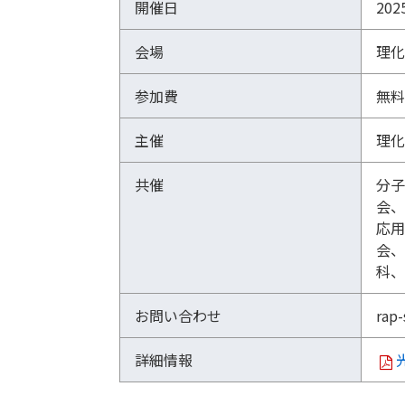
開催日
20
量
子
会場
理化
工
学
参加費
無料
研
究
主催
理化
セ
ン
共催
分子
タ
会、
ー
応用
会、
第
科、
1
3
お問い合わせ
rap
回
R
A
詳細情報
P
シ