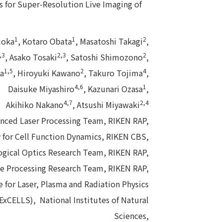
 for Super-Resolution Live Imaging of
1
1
2
ioka
, Kotaro Obata
, Masatoshi Takagi
,
,3
2,3
2
, Asako Tosaki
, Satoshi Shimozono
,
1,5
2
4
ma
, Hiroyuki Kawano
, Takuro Tojima
,
4,6
1
Daisuke Miyashiro
, Kazunari Ozasa
,
4,7
2,4
Akihiko Nakano
, Atsushi Miyawaki
nced Laser Processing Team, RIKEN RAP,
 for Cell Function Dynamics, RIKEN CBS,
gical Optics Research Team, RIKEN RAP,
 Processing Research Team, RIKEN RAP,
 for Laser, Plasma and Radiation Physics
ExCELLS), National Institutes of Natural
Sciences,