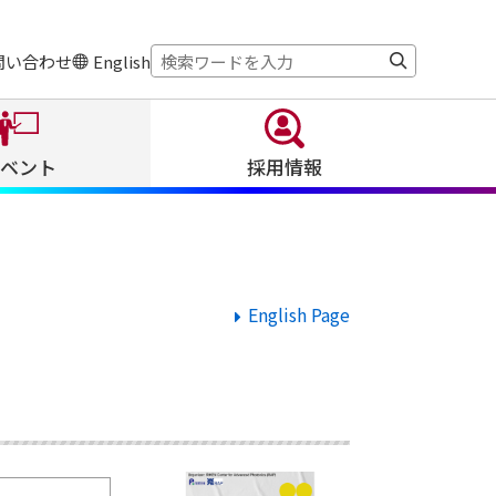
サ
検
問い合わせ
English
イ
索
ト
内
検
ベント
採用情報
索:
English Page