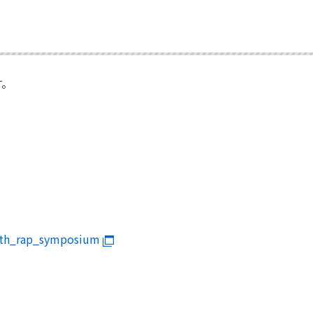
す。
_13th_rap_symposium