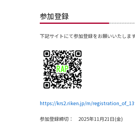
ン
ポ
参加登録
ジ
ウ
ム
下記サイトにて参加登録をお願いいたしま
開
催
概
要
https://krs2.riken.jp/m/registration_of
参加登録締切： 2025年11月21日(金)