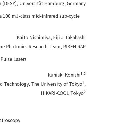
n (DESY), Universität Hamburg, Germany
a 100 mJ-class mid-infrared sub-cycle
Kaito Nishimiya, Eiji J Takahashi
me Photonics Research Team, RIKEN RAP
-Pulse Lasers
1,2
Kuniaki Konishi
1
nd Technology, The University of Tokyo
,
2
HIKARI-COOL Tokyo
ctroscopy