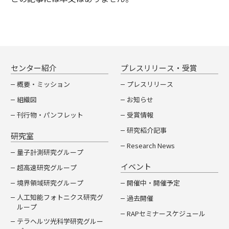
センター紹介
プレスリリース・受賞
概要・ミッション
プレスリリース
組織図
お知らせ
刊行物・パンフレット
受賞情報
研究紹介記事
研究室
Research News
量子計測研究グループ
イベント
超高速研究グループ
境界領域研究グループ
開催中・開催予定
人工知能フォトニクス研究グ
過去開催
ループ
RAPセミナースケジュール
テラヘルツ光科学研究グルー