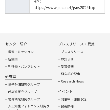
HP：
中
https://www.jsns.net/jsns2025top
性
子
科
学
会
第
2
センター紹介
プレスリリース・受賞
5
概要・ミッション
プレスリリース
回
組織図
お知らせ
年
刊行物・パンフレット
受賞情報
会
開
研究紹介記事
研究室
催
Research News
概
量子計測研究グループ
要
イベント
超高速研究グループ
境界領域研究グループ
開催中・開催予定
人工知能フォトニクス研究グ
過去開催