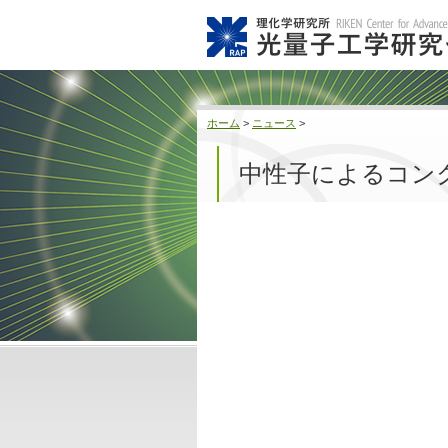
ホーム
>
ニュース
>
中性子によるコン