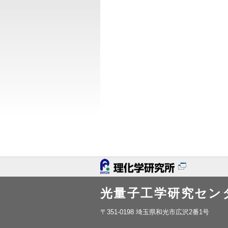
光量子工学研究セン
〒351-0198 埼玉県和光市広沢2番1号