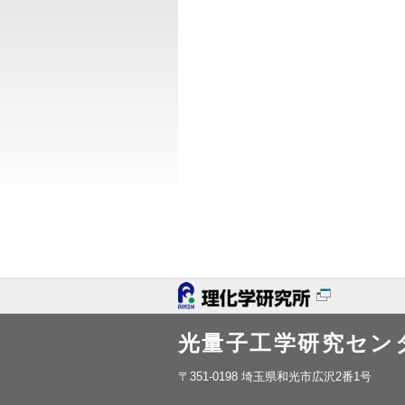
光量子工学研究セン
〒351-0198 埼玉県和光市広沢2番1号