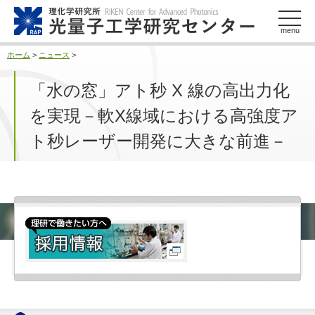
このページの本文へ
menu
ホーム
>
ニュース
>
「水の窓」アト秒 X 線の高出力化
を実現－軟X線域における高強度ア
ト秒レーザー開発に大きな前進－