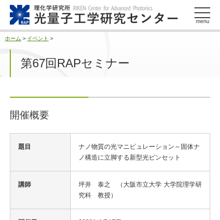
このページの本文へ
menu
ホーム
>
イベント
>
第67回RAPセミナー
開催概要
開
題目
ナノ物質の光マニピュレーション～固体ナ
催
ノ構造に立脚する新型光ピンセット
概
要
講師
坪井 泰之 （大阪市立大学 大学院理学研
究科 教授）