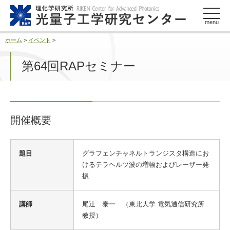
このページの本文へ
menu
ホーム
>
イベント
>
第64回RAPセミナー
開催概要
開
題目
グラフェンチャネルトランジスタ構造にお
催
けるテラヘルツ波の増幅およびレーザー発
概
振
要
講師
尾辻 泰一 （東北大学 電気通信研究所
教授）