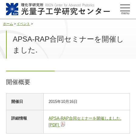
このページの本文へ
menu
ホーム
>
イベント
>
APSA-RAP合同セミナーを開催し
ました.
開催概要
開
開催日
2015年10月16日
催
概
要
詳細情報
APSA-RAP合同セミナーを開催しました.
[PDF]