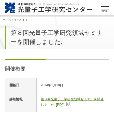
このページの本文へ
menu
ホーム
>
イベント
>
第８回光量子工学研究領域セミナ
ーを開催しました.
開催概要
開
開催日
2014年1月10日
催
概
要
詳細情報
第８回光量子工学研究領域セミナーを開催
しました. [PDF]