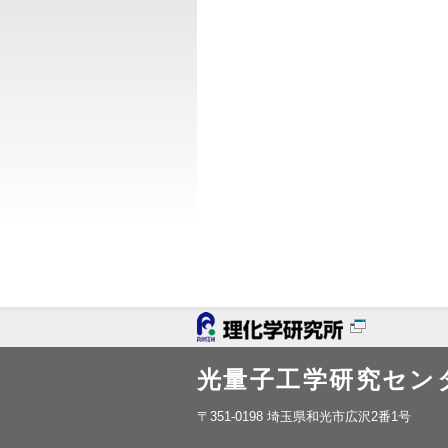
光量子工学研究セン
〒351-0198 埼玉県和光市広沢2番1号