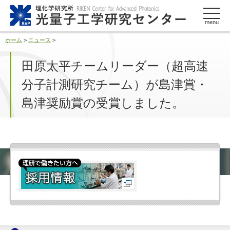
このページの本文へ
menu
ホーム
>
ニュース
>
田原太平チームリーダー（超高速
分子計測研究チーム）が島津賞・
島津奨励賞の受賞しました。